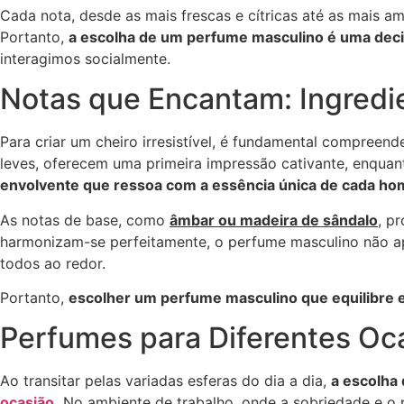
Cada nota, desde as mais frescas e cítricas até as mais 
Portanto,
a escolha de um perfume masculino é uma deci
interagimos socialmente.
Notas que Encantam: Ingredie
Para criar um cheiro irresistível, é fundamental compreen
leves, oferecem uma primeira impressão cativante, enqu
envolvente que ressoa com a essência única de cada h
As notas de base, como
âmbar ou madeira de sândalo
, p
harmonizam-se perfeitamente, o perfume masculino não ap
todos ao redor.
Portanto,
escolher um perfume masculino que equilibre es
Perfumes para Diferentes Oc
Ao transitar pelas variadas esferas do dia a dia,
a escolha
ocasião
.
No ambiente de trabalho, onde a sobriedade e o p