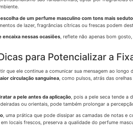
mbiente.
a
escolha de um perfume masculino com tons mais sedut
ntos de lazer, fragrâncias cítricas ou frescas podem dest
e encaixa nessas ocasiões
, reflete não apenas bom gost
icas para Potencializar a Fix
ntir que ele continue a comunicar sua mensagem ao longo 
aior circulação sanguínea
, como pulsos, atrás das orelhas
atar a pele antes da aplicação
, pois a pele seca tende a 
eiradas ou orientais, pode também prolongar a percepção
no
, uma prática que pode dissipar as camadas de notas e c
m locais frescos, preserva a qualidade do perfume masculi