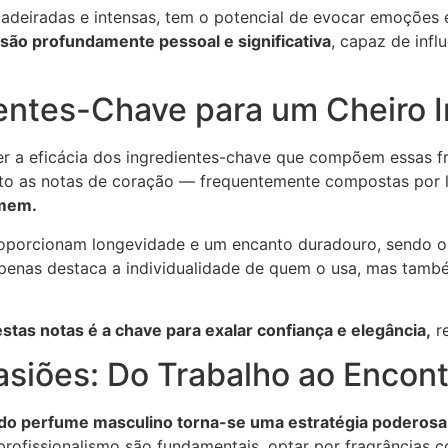
amadeiradas e intensas, tem o potencial de evocar emoçõe
são profundamente pessoal e significativa
, capaz de inf
ntes-Chave para um Cheiro Ir
der a eficácia dos ingredientes-chave que compõem essas fr
anto as notas de coração — frequentemente compostas por
omem.
roporcionam longevidade e um encanto duradouro, sendo o 
enas destaca a individualidade de quem o usa, mas també
tas notas é a chave para exalar confiança e elegância,
re
asiões: Do Trabalho ao Encon
 do perfume masculino torna-se uma estratégia poderos
rofissionalismo são fundamentais, optar por fragrâncias 