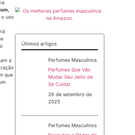
ma
fum,
 o uso
rá
se
Últimos artigos
mo
Perfumes Masculinos
tam a
tração
Perfumes Que Vão
em que
Mudar Seu Jeito de
 um
Se Cuidar
26 de setembro de
2025
Perfumes Masculinos