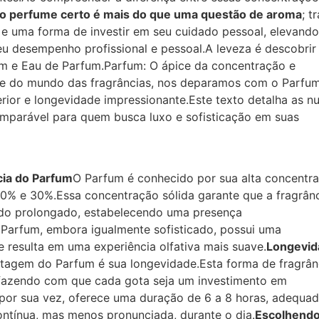
 o perfume certo é mais do que uma questão de aroma
; t
e uma forma de investir em seu cuidado pessoal, elevand
 desempenho profissional e pessoal.A leveza é descobrir
m e Eau de Parfum.Parfum: O ápice da concentração e
e do mundo das fragrâncias, nos deparamos com o Parfum
rior e longevidade impressionante.Este texto detalha as n
mparável para quem busca luxo e sofisticação em suas
cia do Parfum
O Parfum é conhecido por sua alta concentr
20% e 30%.Essa concentração sólida garante que a fragrân
odo prolongado, estabelecendo uma presença
Parfum, embora igualmente sofisticado, possui uma
 resulta em uma experiência olfativa mais suave.
Longevid
ntagem do Parfum é sua longevidade.Esta forma de fragrân
, fazendo com que cada gota seja um investimento em
 por sua vez, oferece uma duração de 6 a 8 horas, adequa
ntínua, mas menos pronunciada, durante o dia.
Escolhendo