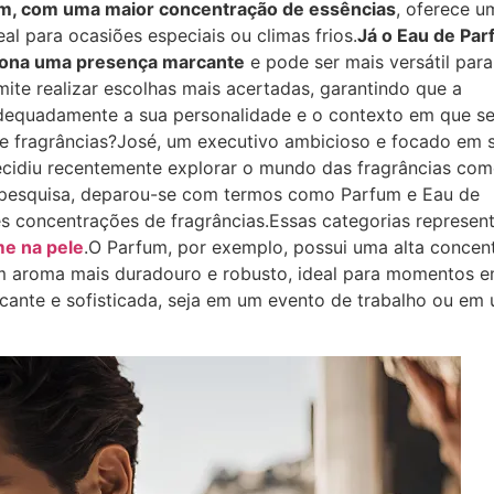
m, com uma maior concentração de essências
, oferece u
eal para ocasiões especiais ou climas frios.
Já o Eau de Par
iona uma presença marcante
e pode ser mais versátil para
te realizar escolhas mais acertadas, garantindo que a
dequadamente a sua personalidade e o contexto em que se
de fragrâncias?José, um executivo ambicioso e focado em 
ecidiu recentemente explorar o mundo das fragrâncias co
 pesquisa, deparou-se com termos como Parfum e Eau de
es concentrações de fragrâncias.Essas categorias represen
me na pele
.O Parfum, por exemplo, possui uma alta concen
um aroma mais duradouro e robusto, ideal para momentos 
ante e sofisticada, seja em um evento de trabalho ou em