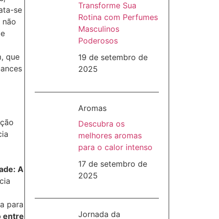
Transforme Sua
rata-se
Rotina com Perfumes
o não
Masculinos
 e
Poderosos
, que
19 de setembro de
uances
2025
Aromas
ação
Descubra os
cia
melhores aromas
para o calor intenso
17 de setembro de
ade: A
2025
cia
da para
Jornada da
 entre