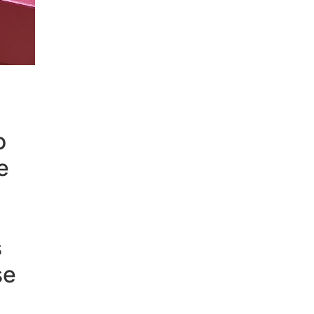
o
e
s
se