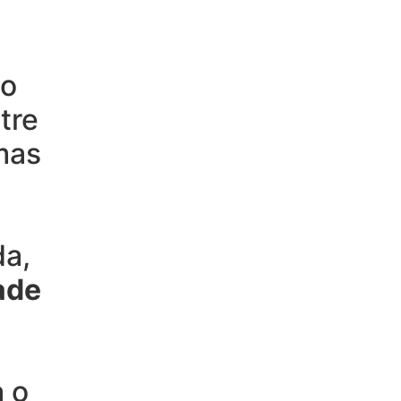
ão
tre
mas
da,
ade
 o