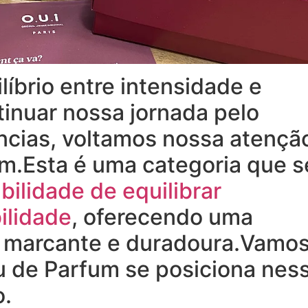
líbrio entre intensidade e
inuar nossa jornada pelo
ncias, voltamos nossa atençã
um.Esta é uma categoria que s
bilidade de equilibrar
ilidade
, oferecendo uma
va marcante e duradoura.Vamo
u de Parfum se posiciona nes
o.