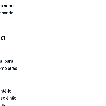
rma numa
essando
do
al para
como atrás
ntê-lo
oso é não
sua