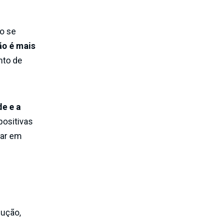
o se
ão é mais
nto de
e e a
positivas
tar em
dução,