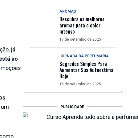
AROMAS
Descubra os melhores
aromas para o calor
intenso
17 de setembro de 2025
ão, j
á
JORNADA DA PERFUMARIA
está ao
Segredos Simples Para
 emoções
Aumentar Sua Autoestima
Hoje
15 de setembro de 2025
os
u um
PUBLICIDADE
r como