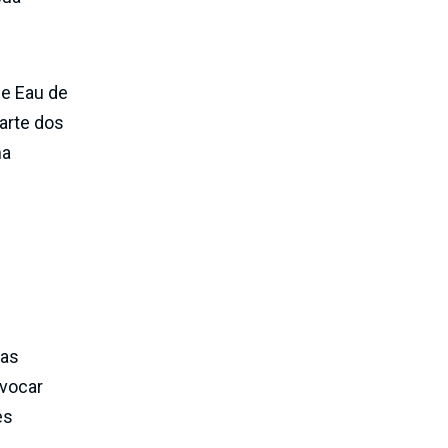
de Eau de
arte dos
ma
das
evocar
es