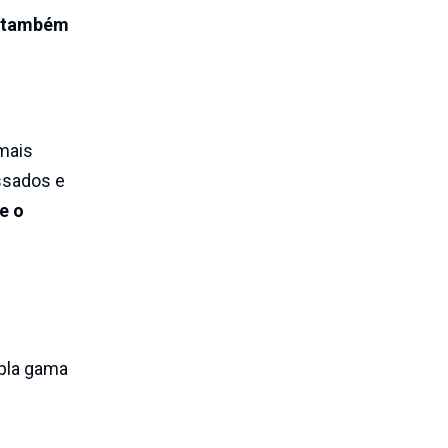
s também
mais
ssados e
e o
pla gama