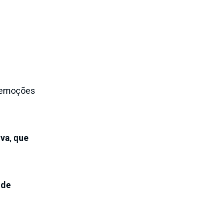
s emoções
iva
,
que
 de