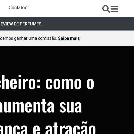
e
Contatos
REVIEW DE PERFUMES
podemos ganhar uma comissão.
Saiba mais
heiro: como o
aumenta sua
ança e atração