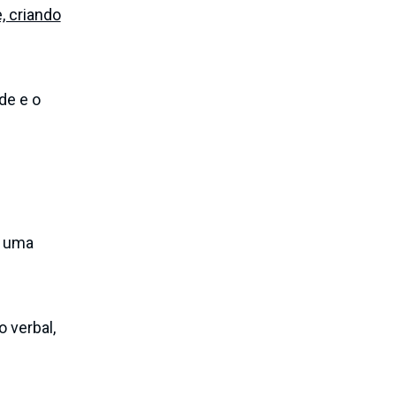
, criando
de e o
o uma
 verbal,